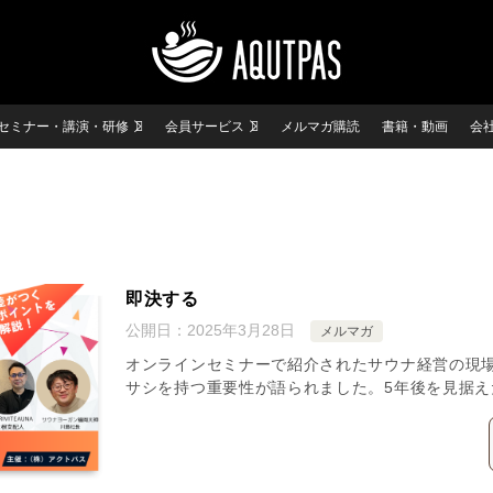
セミナー・講演・研修
会員サービス
メルマガ購読
書籍・動画
会
即決する
公開日：
2025年3月28日
メルマガ
オンラインセミナーで紹介されたサウナ経営の現
サシを持つ重要性が語られました。5年後を見据え