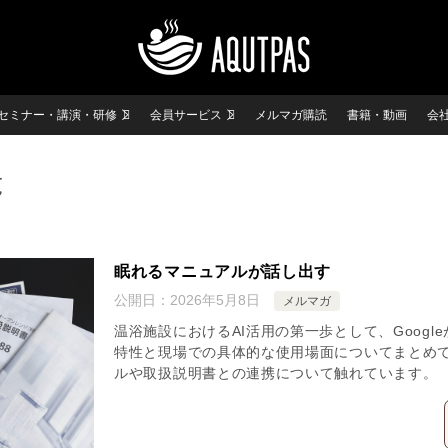
セミナー・講演・研修
会員サービス
メルマガ購読
書籍・動画
会
覧
眠れるマニュアルが話し出す
公開日：
2026年5月8日
メルマガ
温浴施設におけるAI活用の第一歩として、Googleが
特性と現場での具体的な使用場面についてまとめ
ルや取扱説明書との連携について触れています。