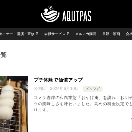
セミナー・講演・研修
会員サービス
メルマガ購読
書籍・動画
会
一覧
プチ体験で価値アップ
公開日：
2024年6月10日
メルマガ
コメダ珈琲の和風業態「おかげ庵」を訪れ、お団
ツの美味しさを味わいました。高めの料金設定で
ります。