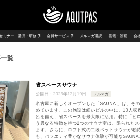
セミナー・講演・研修
会員サービス
メルマガ購読
書籍・動画
会
事一覧
省スペースサウナ
公開日：
2023年12月19日
メルマガ
名古屋に新しくオープンした「SAUNA.」は、そ
めています。この施設は細いビルの中に、13人収
呂を備え、省スペースを最大限に活用。特に「ヒ
う異なる特徴を持つ2つのサウナ室は、限られた
ます。さらに、ロフト式の二段ベットサウナが独
も、バラエティ豊かなサウナ体験が可能なSAUNA