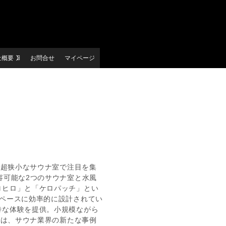
社概要
お問合せ
マイページ
の超狭小なサウナ室で注目を集
容可能な2つのサウナ室と水風
ロヒロ」と「ケロパッチ」とい
スペースに効率的に設計されてい
特な体験を提供。小規模ながら
.は、サウナ業界の新たな事例