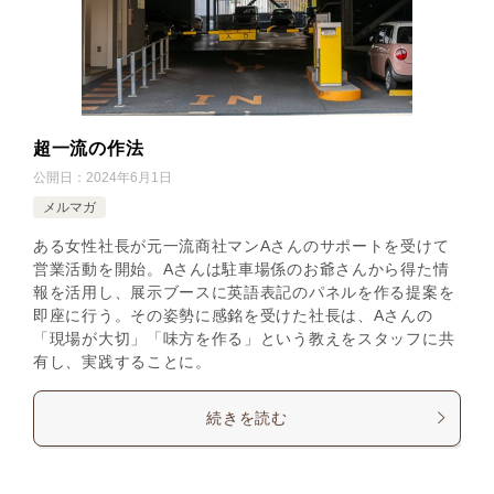
超一流の作法
公開日：
2024年6月1日
メルマガ
ある女性社長が元一流商社マンAさんのサポートを受けて
営業活動を開始。Aさんは駐車場係のお爺さんから得た情
報を活用し、展示ブースに英語表記のパネルを作る提案を
即座に行う。その姿勢に感銘を受けた社長は、Aさんの
「現場が大切」「味方を作る」という教えをスタッフに共
有し、実践することに。
続きを読む