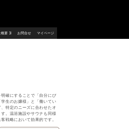
社概要
お問合せ
マイページ
を明確にすることで「自分にぴ
「学生のお嬢様」と「働いてい
ど、特定のニーズに合わせたオ
ます。温浴施設やサウナも同様
集客戦略において効果的です。