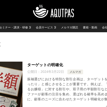
セミナー・講演・研修
会員サービス
メルマガ購読
書籍・動画
会
覧
ターゲットの明確化
公開日：
2024年3月22日
メルマガ
振袖選びにおける特別な割引企画は、ターゲット
ったり」と感じさせることが重要です。例えば、
るお嬢様」に対する割引や、双子用の半額割引な
ファーが顧客の注目を集め、選ばれる確率を高め
に、顧客のニーズに合わせたターゲット明確化が