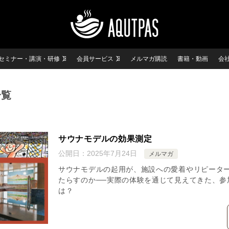
セミナー・講演・研修
会員サービス
メルマガ購読
書籍・動画
会
一覧
サウナモデルの効果測定
公開日：
2025年7月24日
メルマガ
サウナモデルの起用が、施設への愛着やリピータ
たらすのか──実際の体験を通じて見えてきた、参
は？