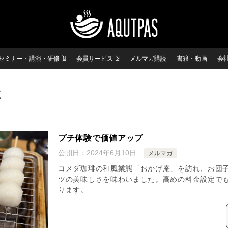
セミナー・講演・研修
会員サービス
メルマガ購読
書籍・動画
会
覧
プチ体験で価値アップ
公開日：
2024年6月10日
メルマガ
コメダ珈琲の和風業態「おかげ庵」を訪れ、お団
ツの美味しさを味わいました。高めの料金設定で
ります。