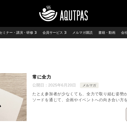
セミナー・講演・研修
会員サービス
メルマガ購読
書籍・動画
会
常に全力
公開日：
2025年6月20日
メルマガ
たとえ参加者が少なくても、全力で取り組む姿勢
ソードを通じて、企画やイベントへの向き合い方