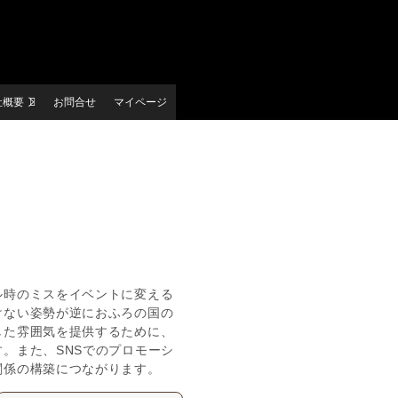
社概要
お問合せ
マイページ
ル時のミスをイベントに変える
けない姿勢が逆におふろの国の
した雰囲気を提供するために、
。また、SNSでのプロモーシ
関係の構築につながります。