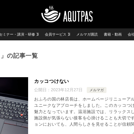
セミナー・講演・研修
会員サービス
メルマガ購読
書籍・動画
会
ト」の記事一覧
カッコつけない
公開日：
2023年12月27日
メルマガ
おふろの国の林店長は、ホームページリニューア
ユニークなアプローチをしました。このカッコつ
魅力となっています。温浴施設では、リラックス
施設側が気張らない接客を心掛けることも大切です
ョンにおいても、人間らしさを見せることが信頼