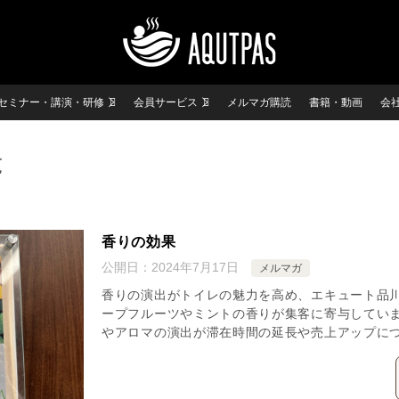
セミナー・講演・研修
会員サービス
メルマガ購読
書籍・動画
会
覧
香りの効果
公開日：
2024年7月17日
メルマガ
香りの演出がトイレの魅力を高め、エキュート品
ープフルーツやミントの香りが集客に寄与してい
やアロマの演出が滞在時間の延長や売上アップに