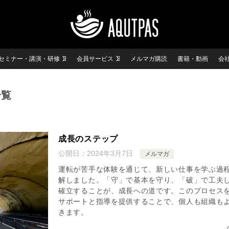
セミナー・講演・研修
会員サービス
メルマガ購読
書籍・動画
会
一覧
成長のステップ
公開日：
2024年3月7日
メルマガ
運転が苦手な体験を通じて、新しい仕事を学ぶ過
解しました。「守」で基本を守り、「破」で工夫
確立することが、成長への道です。このプロセス
サポートと指導を提供することで、個人も組織も
きます。