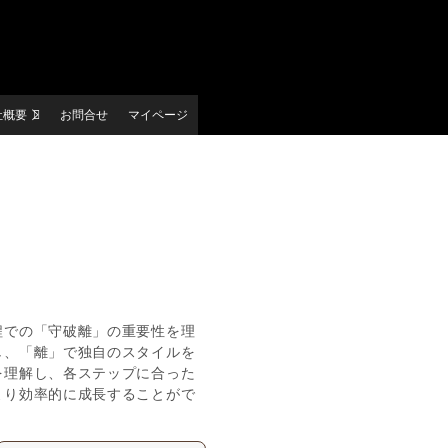
社概要
お問合せ
マイページ
程での「守破離」の重要性を理
し、「離」で独自のスタイルを
を理解し、各ステップに合った
より効率的に成長することがで