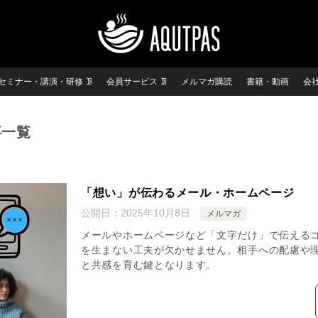
セミナー・講演・研修
会員サービス
メルマガ購読
書籍・動画
会
事一覧
「想い」が伝わるメール・ホームページ
公開日：
2025年10月8日
メルマガ
メールやホームページなど「文字だけ」で伝える
を生まない工夫が欠かせません。相手への配慮や
と共感を育む鍵となります。