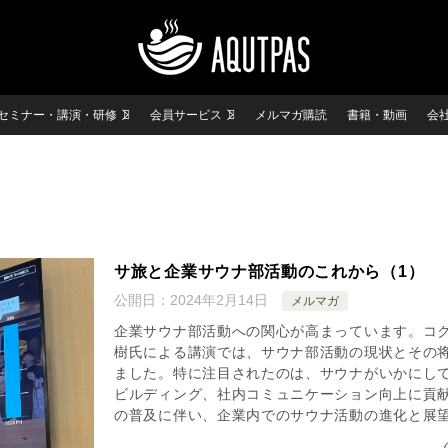
セミナー・講演・研修
会員サービス
メルマガ購読
書籍・動画
会
サ旅と企業サウナ部活動のこれから（1）
公開日：
2024年2月14日
メルマガ
企業サウナ部活動への関心が高まっています。コ
樹氏による講演では、サウナ部活動の現状とその
ました。特に注目されたのは、サウナがいかにし
ビルディング、社内コミュニケーション向上に貢
の普及に伴い、企業内でのサウナ活動の進化と展