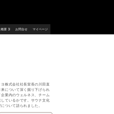
社概要
お問合せ
マイページ
クヨ株式会社社長室長の川田直
将来について深く掘り下げられ
て企業内のウェルネス、チーム
献しているかです。サウナ文化
望について語られました。