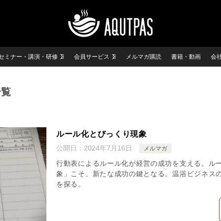
セミナー・講演・研修
会員サービス
メルマガ購読
書籍・動画
会
一覧
ルール化とびっくり現象
公開日：
2024年7月16日
メルマガ
行動表によるルール化が経営の成功を支える。ル
象」こそ、新たな成功の鍵となる。温浴ビジネス
を探る。